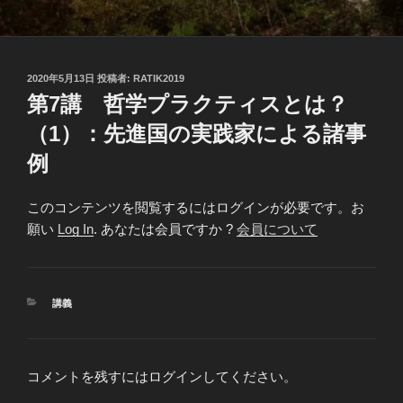
投
2020年5月13日
投稿者:
RATIK2019
稿
第7講 哲学プラクティスとは？
日:
（1）：先進国の実践家による諸事
例
このコンテンツを閲覧するにはログインが必要です。お
願い
Log In
. あなたは会員ですか ?
会員について
カ
講義
テ
ゴ
リ
ー
コメントを残すにはログインしてください。