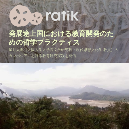
コ
ン
テ
ン
ツ
発展途上国における教育開発のた
へ
めの哲学プラクティス
ス
望月太郎（大阪大学大学院文学研究科・現代思想文化学 教員）の
キ
カンボジアにおける教育研究実践を発信
ッ
プ