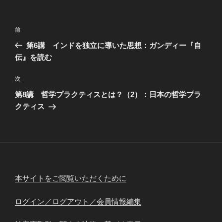
投
前
前
稿
の
第6講 インドを独立に導いた思想：ガンディー『自
ナ
投
伝』を読む
ビ
稿
ゲ
次
次
の
ー
第8講 哲学プラクティスとは？（2）：日本の哲学プラ
投
シ
クティス
稿
ョ
ン
本サイトをご閲覧いただくために
ログイン／ログアウト／会員情報編集